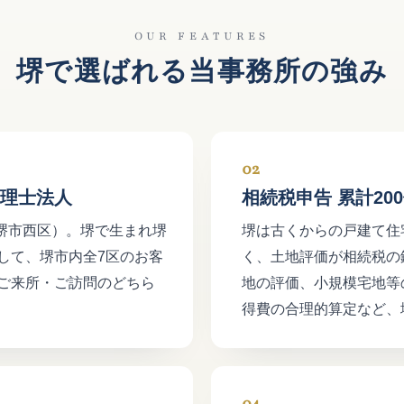
OUR FEATURES
堺で選ばれる当事務所の強み
02
理士法人
相続税申告 累計20
（堺市西区）。堺で生まれ堺
堺は古くからの戸建て住
して、堺市内全7区のお客
く、土地評価が相続税の
ご来所・ご訪問のどちら
地の評価、小規模宅地等
得費の合理的算定など、
04