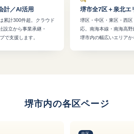
会計／AI活用
堺市全7区＋泉北エ
累計300件超。クラウド
堺区・中区・東区・西区
会社設立から事業承継・
応。南海本線・南海高野
ップで支援します。
堺市内の幅広いエリアか
堺市内の各区ページ
中区