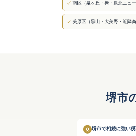
南区（泉ヶ丘・栂・泉北ニュ
美原区（黒山・大美野・近隣
堺市
堺市で相続に強い税
Q