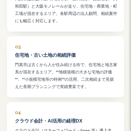
和田駅）と大阪モノレールが走り、住宅地・商業地・町
工場が混在するエリア。各駅周辺の法人顧問、相続案件
にも幅広く対応します。
03
住宅地・古い土地の相続評価
門真市は古くから人が住み続ける街で、住宅地と地主家
系が混在するエリア。**地積規模の大きな宅地の評価
**、**小規模宅地等の特例**の活用、二次相続まで見据
えた長期プランニングで実績豊富です。
04
クラウド会計・AI活用の経理DX
クラウド会計（マネーフォワード・freee 等）導入支