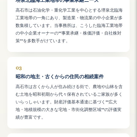
堺泉北臨海工業地帯の事業承継ニーズ
高石市は石油化学・重化学工業を中心とする堺泉北臨海
工業地帯の一角にあり、製造業・物流業の中小企業が多
数集積しています。当事務所は、こうした臨海工業地帯
の中小企業オーナーの**事業承継・株価評価・自社株対
策**を多数手がけています。
03
昭和の地主・古くからの住民の相続案件
高石市は古くから人が住み続ける街で、農地や山林を含
む土地を昭和初期から代々保有されているご家族が多く
いらっしゃいます。財産評価基本通達に基づく**広大
地・地積規模の大きな宅地・市街化調整区域**の評価実
績が豊富です。