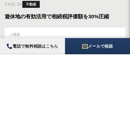
CASE
09
不動産
遊休地の有効活用で相続税評価額を30%圧縮
ご状況
駅前の更地（約200坪）を月極駐車場として活用。相続対策
電話で無料相談はこちら
メールで相談
の必要性を感じていたが、アパート建築業者の提案に不安を
感じてご相談。
対応内容
建築業者の提案をキャッシュフローベースで検証。賃貸需要
調査、建築コスト、将来の修繕費、空室リスクを加味した収
支シミュレーションを独自に作成。税務面では、貸家建付地
評価による評価減と小規模宅地等の特例の適用可否を検討し
ました。