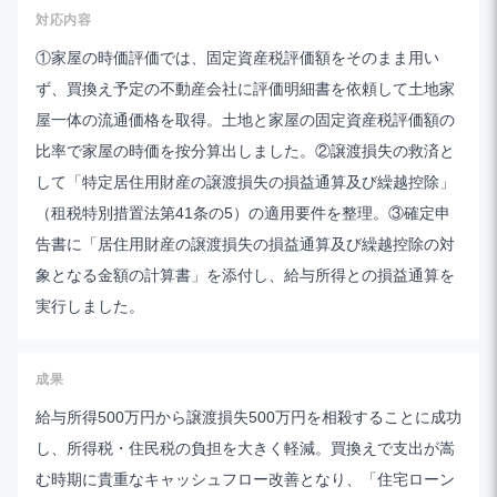
対応内容
①家屋の時価評価では、固定資産税評価額をそのまま用い
ず、買換え予定の不動産会社に評価明細書を依頼して土地家
屋一体の流通価格を取得。土地と家屋の固定資産税評価額の
比率で家屋の時価を按分算出しました。②譲渡損失の救済と
して「特定居住用財産の譲渡損失の損益通算及び繰越控除」
（租税特別措置法第41条の5）の適用要件を整理。③確定申
告書に「居住用財産の譲渡損失の損益通算及び繰越控除の対
象となる金額の計算書」を添付し、給与所得との損益通算を
実行しました。
成果
給与所得500万円から譲渡損失500万円を相殺することに成功
し、所得税・住民税の負担を大きく軽減。買換えで支出が嵩
む時期に貴重なキャッシュフロー改善となり、「住宅ローン