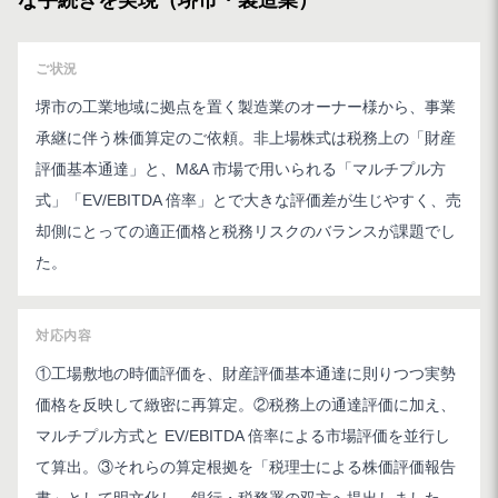
な手続きを実現（堺市・製造業）
ご状況
堺市の工業地域に拠点を置く製造業のオーナー様から、事業
承継に伴う株価算定のご依頼。非上場株式は税務上の「財産
評価基本通達」と、M&A 市場で用いられる「マルチプル方
式」「EV/EBITDA 倍率」とで大きな評価差が生じやすく、売
却側にとっての適正価格と税務リスクのバランスが課題でし
た。
対応内容
①工場敷地の時価評価を、財産評価基本通達に則りつつ実勢
価格を反映して緻密に再算定。②税務上の通達評価に加え、
マルチプル方式と EV/EBITDA 倍率による市場評価を並行し
て算出。③それらの算定根拠を「税理士による株価評価報告