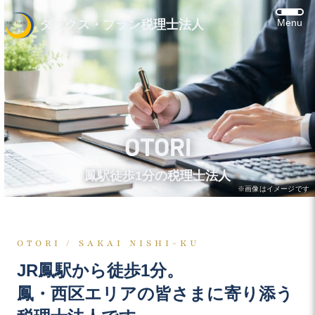
Menu
タックス・プラン税理士法人
OTORI
鳳駅徒歩1分の税理士法人
※画像はイメージです
OTORI / SAKAI NISHI-KU
JR鳳駅から徒歩1分。
鳳・西区エリアの皆さまに寄り添う