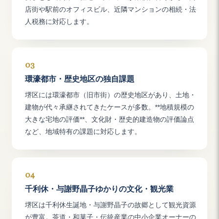
店街や駅前のオフィスビル、近隣マンションの相続・法
人税務に対応します。
03
環濠都市・歴史地区の独自課題
堺区には環濠都市（旧市街）の歴史地区があり、土地・
建物が代々承継されてきたケースが多数。**地積規模の
大きな宅地の評価**、文化財・歴史的建造物の評価論点
など、地域特有の課題に対応します。
04
千利休・与謝野晶子ゆかりの文化・観光業
堺区は千利休生誕地・与謝野晶子の故郷として観光資源
が豊富。茶道・和菓子・伝統産業の中小企業オーナーの