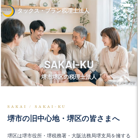
Menu
タックス・プラン税理士法人
SAKAI-KU
堺市堺区の税理士法人
※画像はイメージです
SAKAI / SAKAI-KU
堺市の旧中心地・堺区の皆さまへ
堺区は堺市役所・堺税務署・大阪法務局堺支局を擁する