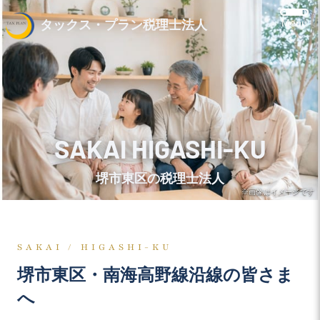
Menu
タックス・プラン税理士法人
SAKAI HIGASHI-KU
堺市東区の税理士法人
※画像はイメージです
SAKAI / HIGASHI-KU
堺市東区・南海高野線沿線の皆さま
へ