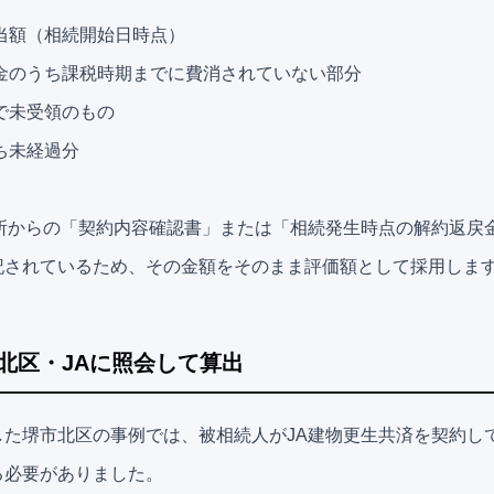
当額（相続開始日時点）
掛金のうち課税時期までに費消されていない部分
で未受領のもの
ち未経過分
本所からの「契約内容確認書」または「相続発生時点の解約返戻
記されているため、その金額をそのまま評価額として採用しま
北区・JAに照会して算出
した堺市北区の事例では、被相続人がJA建物更生共済を契約し
る必要がありました。