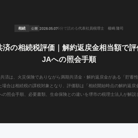
相続
公開
2026.05.07
6分
で読める
代表社員税理士 榎嶋 隆司
共済の相続税評価｜解約返戻金相当額で
JAへの照会手順
生共済は、火災保険でありながら満期共済金・解約返戻金がある「貯蓄
た場合は相続税の課税対象となり、評価額は「相続開始時点の解約返戻
Aへの照会手順、必要書類、生命保険との違いを堺市の税理士法人が解説