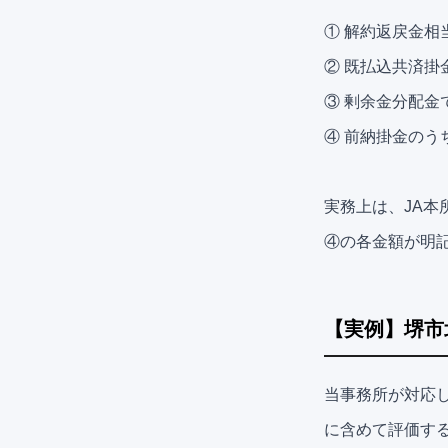
① 解約返戻金相
② 既払込共済
③ 剰余金分配金
④ 前納掛金のう
実務上は、JA
④の各金額が明
【実例】堺市
当事務所が対応
に含めて評価す