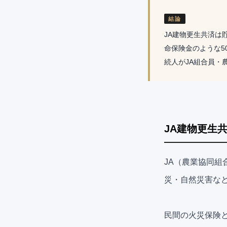
結論
JA建物更生共済は
命保険金のような5
続人がJA組合員・
JA建物更生
JA（農業協同
災・自然災害な
民間の火災保険