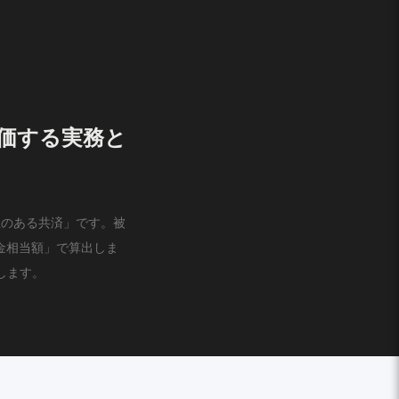
評価する実務と
性のある共済」です。被
金相当額」で算出しま
します。