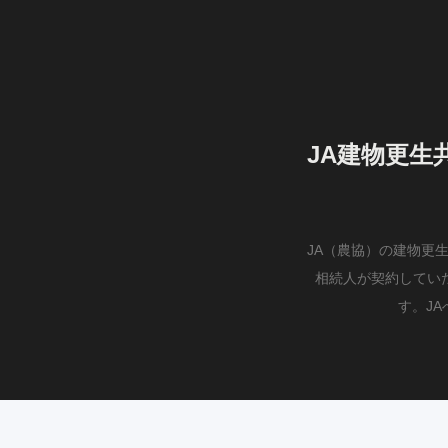
JA建物更生
JA（農協）の建物更
相続人が契約してい
す。J