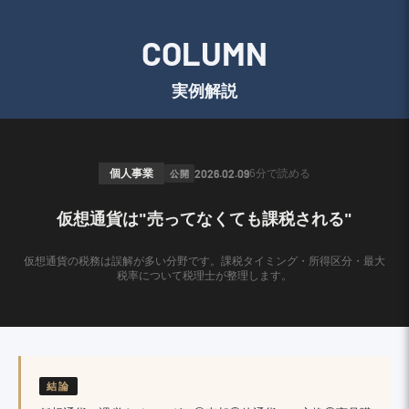
COLUMN
実例解説
個人事業
公開
2026.02.09
6分
で読める
仮想通貨は"売ってなくても課税される"
仮想通貨の税務は誤解が多い分野です。課税タイミング・所得区分・最大
税率について税理士が整理します。
結論