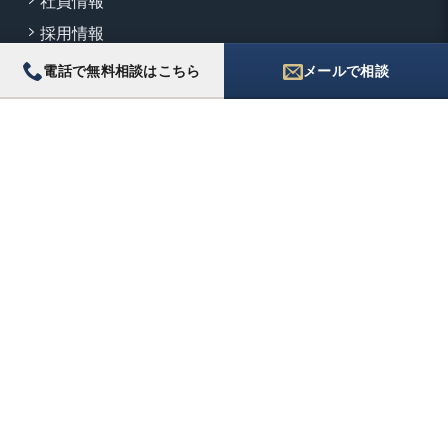
社員情報
採用情報
代表挨拶
電話で無料相談はこちら
メールで相談
SERVICE
法人
相続
個人事業
不動産の相談
堺の税理士
KNOWLEDGE
実例解説
時事ピックアップ