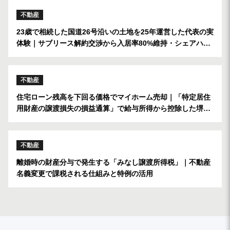
不動産
23歳で相続した国道26号沿いの土地を25年運営した代表の実
体験｜サブリース解約交渉から入居率80%維持・シェアハウ
ス挑戦まで
不動産
住宅ローン残高を下回る価格でマイホーム売却｜「特定居住
用財産の譲渡損失の損益通算」で給与所得から控除した堺市
西区の実例
不動産
離婚時の財産分与で発生する「みなし譲渡所得税」｜不動産
名義変更で課税される仕組みと特例の活用