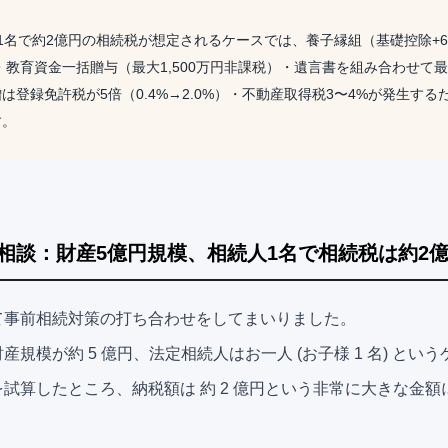
1名で約2億円の相続税が想定されるケースでは、養子縁組（基礎控除+6
）・教育資金一括贈与（最大1,500万円非課税）・遺言書を組み合わせて
は登録免許税が5倍（0.4%→2.0%）・不動産取得税3〜4%が発生す
す。
相談：財産5億円規模、相続人1名で相続税は約2
て事前相続対策の打ち合わせをしてまいりました。
産規模が約 5 億円、法定相続人はお一人 (お子様 1 名) とい
試算したところ、納税額は 約 2 億円という非常に大きな金