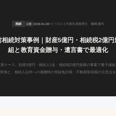
相続
公開
2026.04.28
8分
で読める
代表社員税理士 榎嶋 隆司
前相続対策事例｜財産5億円・相続税2億円
組と教育資金贈与・遺言書で最適化
策ケース。財産5億円・相続人1名・相続税2億円規模の事案で養子縁
実例と、相続人以外への遺贈時の登録免許税・不動産取得税の注意点を