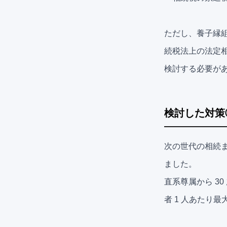
ただし、養子縁組
続税法上の法定相
検討する必要が
検討した対策
次の世代の相続
ました。
直系尊属から 3
者 1 人あたり最