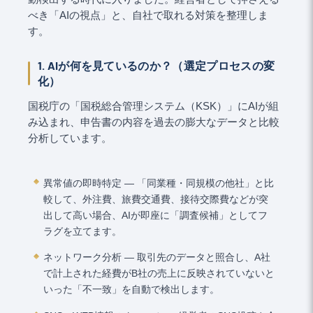
べき「AIの視点」と、自社で取れる対策を整理しま
す。
1. AIが何を見ているのか？（選定プロセスの変
化）
国税庁の「国税総合管理システム（KSK）」にAIが組
み込まれ、申告書の内容を過去の膨大なデータと比較
分析しています。
異常値の即時特定 ― 「同業種・同規模の他社」と比
較して、外注費、旅費交通費、接待交際費などが突
出して高い場合、AIが即座に「調査候補」としてフ
ラグを立てます。
ネットワーク分析 ― 取引先のデータと照合し、A社
で計上された経費がB社の売上に反映されていないと
いった「不一致」を自動で検出します。