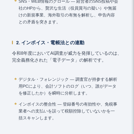
SNS・WEB情報のクロール ― 経営者のSNS投稿や会
社のHPから、贅沢な生活（役員賞与の疑い）や無届
けの新規事業、海外取引の有無を解析し、申告内容
との矛盾を突きます。
2. インボイス・電帳法との連動
令和8年度においてAI調査が威力を発揮しているのは、
完全義務化された「電子データ」の解析です。
デジタル・フォレンジック ― 調査官が持参する解析
用PCにより、会計ソフトのログ（いつ、誰がデータ
を修正したか）を瞬時に分析します。
インボイスの整合性 ― 登録番号の有効性や、免税事
業者への支払いを誤って税額控除していないかを一
括スキャンします。