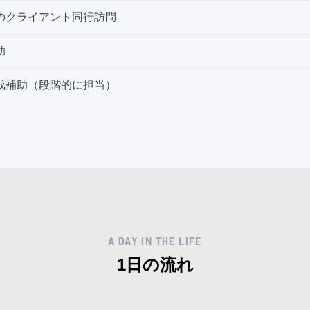
のクライアント同行訪問
助
成補助（段階的に担当）
A DAY IN THE LIFE
1日の流れ