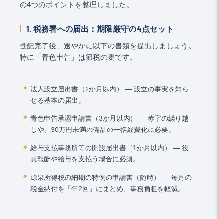
の4つのポイントを整理しました。
1. 税務署への届出：期限厳守の4点セット
登記完了後、速やかに以下の書類を提出しましょう。
特に「青色申告」は節税の要です。
法人設立届出書（2か月以内） ― 設立の事実を知ら
せる基本の届出。
青色申告承認申請書（3か月以内） ― 赤字の繰り越
しや、30万円未満の備品の一括経費化に必要。
給与支払事務所等の開設届出書（1か月以内） ― 役
員報酬や給与を支払う場合に必須。
源泉所得税の納期の特例の申請書（随時） ― 毎月の
税金納付を「年2回」にまとめ、事務負担を軽減。